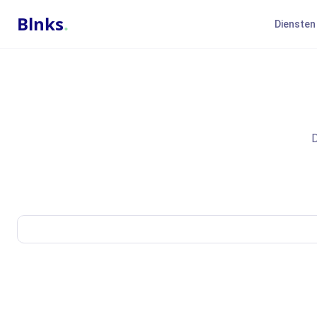
Blnks
.
Diensten
D