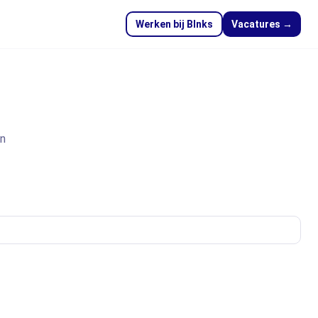
Werken bij Blnks
Vacatures →
en