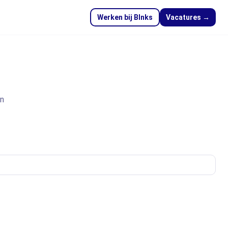
Werken bij Blnks
Vacatures →
en