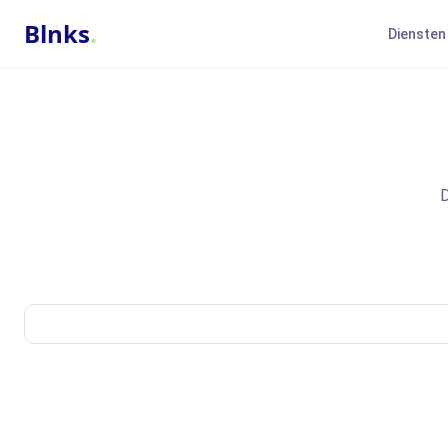
Blnks
.
Diensten
D