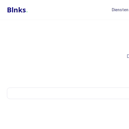
Blnks
.
Diensten
D