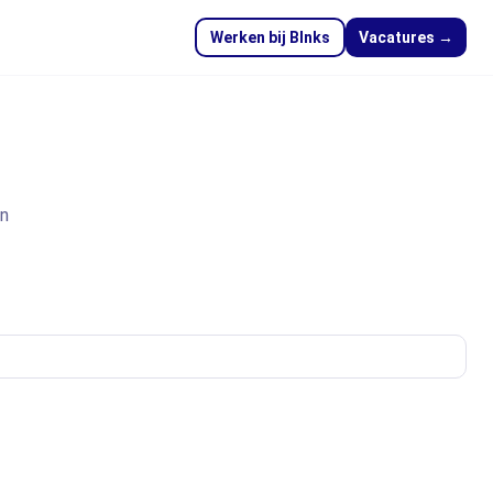
Werken bij Blnks
Vacatures →
en