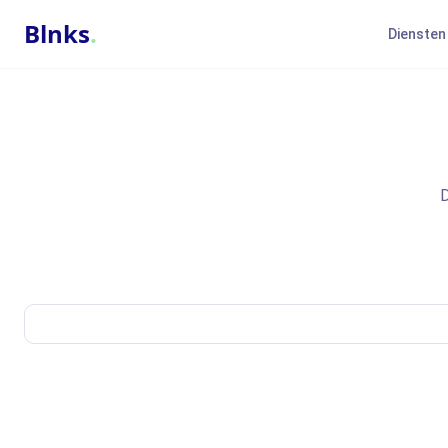
Blnks
.
Diensten
D