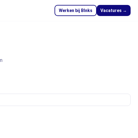
Werken bij Blnks
Vacatures →
en