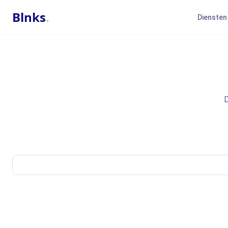
Blnks
.
Diensten
D