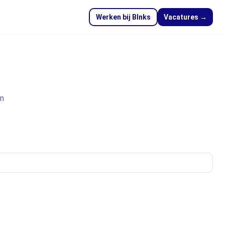
Werken bij Blnks
Vacatures →
en