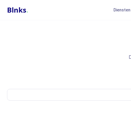
Blnks
.
Diensten
D