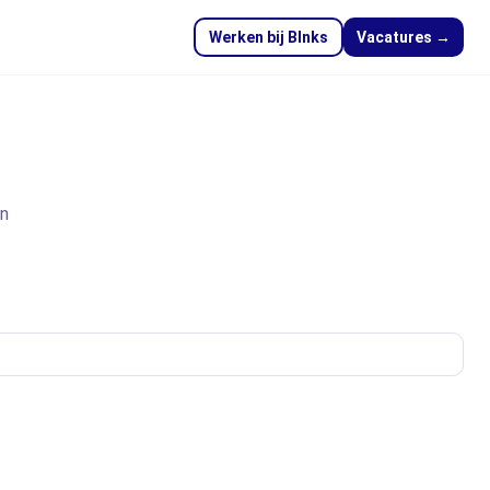
Werken bij Blnks
Vacatures →
en